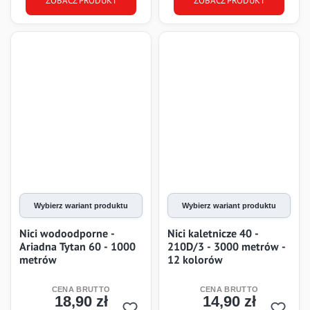
ZOBACZ PRODUKT
ZOBACZ PRODUKT
Wybierz wariant produktu
Wybierz wariant produktu
Nici wodoodporne -
Nici kaletnicze 40 -
Ariadna Tytan 60 - 1000
210D/3 - 3000 metrów -
metrów
12 kolorów
18,90 zł
14,90 zł
Cena
Cena