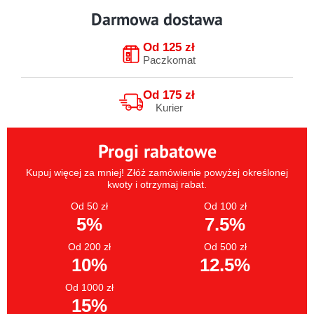
Darmowa dostawa
Od 125 zł
Paczkomat
Od 175 zł
Kurier
Progi rabatowe
Kupuj więcej za mniej! Złóż zamówienie powyżej określonej
kwoty i otrzymaj rabat.
Od 50 zł
Od 100 zł
5%
7.5%
Od 200 zł
Od 500 zł
10%
12.5%
Od 1000 zł
15%