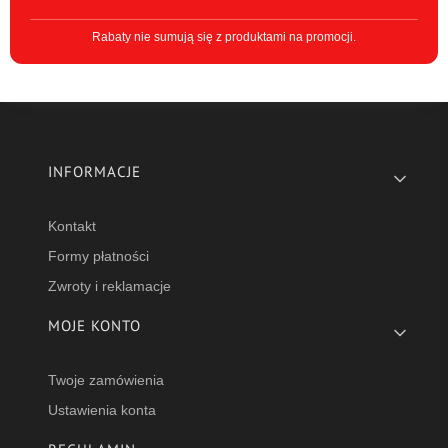
Rabaty nie sumują się z produktami na promocji.
Linki w stopce
INFORMACJE
Kontakt
Formy płatności
Zwroty i reklamacje
MOJE KONTO
Twoje zamówienia
Ustawienia konta