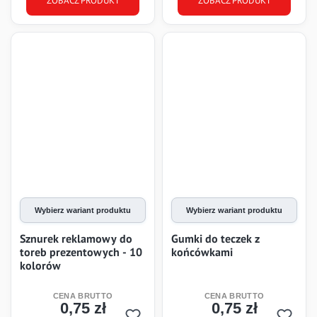
ZOBACZ PRODUKT
ZOBACZ PRODUKT
Wybierz wariant produktu
Wybierz wariant produktu
Sznurek reklamowy do
Gumki do teczek z
toreb prezentowych - 10
końcówkami
kolorów
0,75 zł
0,75 zł
Cena
Cena