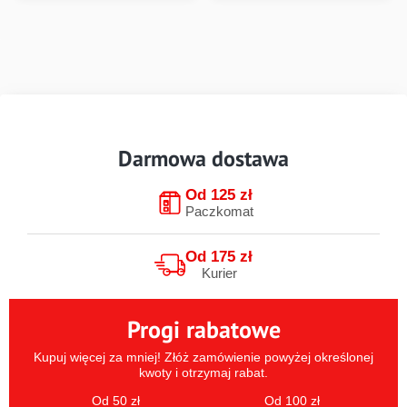
Darmowa dostawa
Od 125 zł
Paczkomat
Od 175 zł
Kurier
Progi rabatowe
Kupuj więcej za mniej! Złóż zamówienie powyżej określonej
kwoty i otrzymaj rabat.
Od 50 zł
Od 100 zł