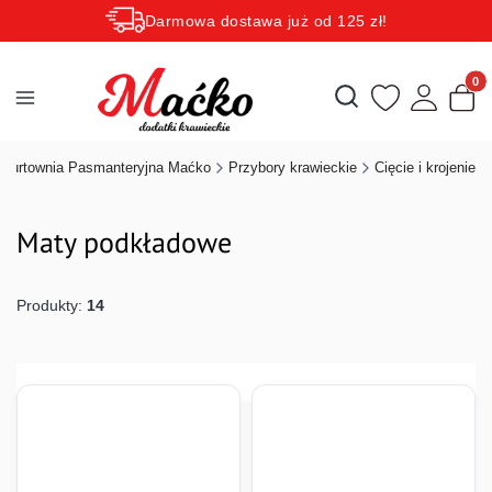
Darmowa dostawa już od 125 zł!
Rabaty zależne od wartości koszyka do 15 procent!
Produk
Otwórz wyszukiwarkę
Hurtownia Pasmanteryjna Maćko
Przybory krawieckie
Cięcie i krojenie
Maty podkładowe
Produkty:
14