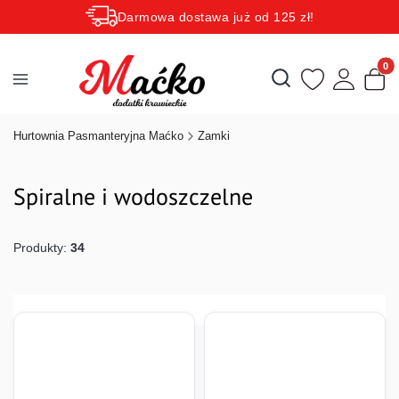
Darmowa dostawa już od 125 zł!
Rabaty zależne od wartości koszyka do 15 procent!
Produk
Otwórz wyszukiwarkę
Hurtownia Pasmanteryjna Maćko
Zamki
Spiralne i wodoszczelne
Produkty:
34