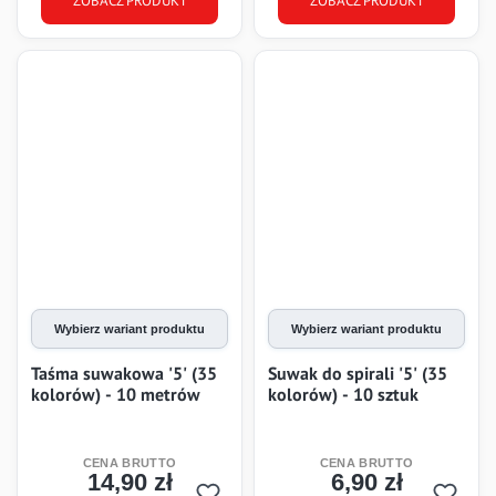
ZOBACZ PRODUKT
ZOBACZ PRODUKT
Wybierz wariant produktu
Wybierz wariant produktu
Taśma suwakowa '5' (35
Suwak do spirali '5' (35
kolorów) - 10 metrów
kolorów) - 10 sztuk
14,90 zł
6,90 zł
Cena
Cena