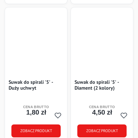
Suwak do spirali '5' -
Suwak do spirali '5' -
Duży uchwyt
Diament (2 kolory)
1,80 zł
4,50 zł
Cena
Cena
ZOBACZ PRODUKT
ZOBACZ PRODUKT