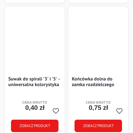
Suwak do spirali '3' i '5' -
Końcówka dolna do
uniwersalna kolorystyka
zamka rozdzielczego
0,40 zł
0,75 zł
Cena
Cena
ZOBACZ PRODUKT
ZOBACZ PRODUKT