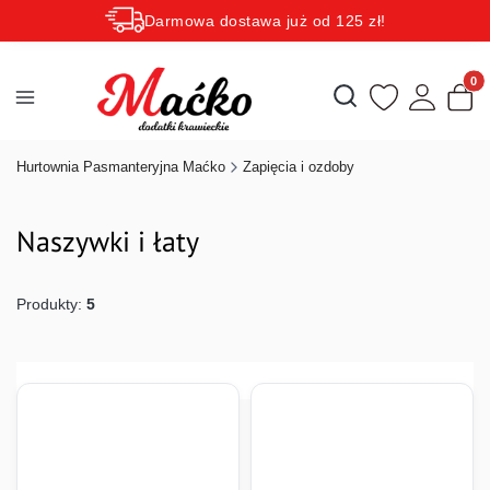
Darmowa dostawa już od 125 zł!
Rabaty zależne od wartości koszyka do 15 procent!
Produk
Otwórz wyszukiwarkę
Hurtownia Pasmanteryjna Maćko
Zapięcia i ozdoby
Naszywki i łaty
Produkty:
5